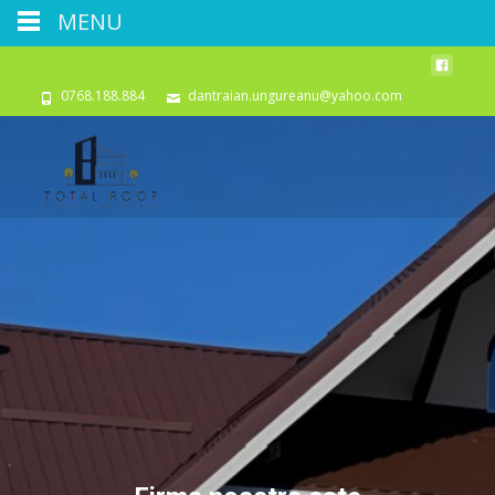
MENU
0768.188.884
dantraian.ungureanu@yahoo.com