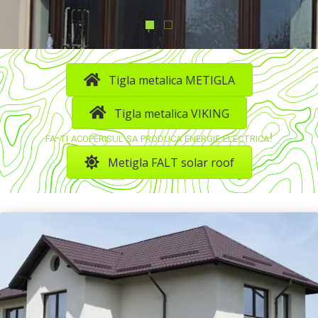
Tigla metalica METIGLA
Tigla metalica VIKING
fa-ti acoperisul sa produca energie electrica!
Metigla FALT solar roof