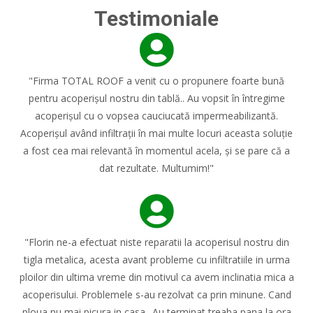
Testimoniale
"Firma TOTAL ROOF a venit cu o propunere foarte bună
pentru acoperișul nostru din tablă.. Au vopsit în întregime
acoperișul cu o vopsea cauciucată impermeabilizantă.
Acoperișul având infiltrații în mai multe locuri aceasta soluție
a fost cea mai relevantă în momentul acela, și se pare că a
dat rezultate. Multumim!"
"Florin ne-a efectuat niste reparatii la acoperisul nostru din
tigla metalica, acesta avant probleme cu infiltratiile in urma
ploilor din ultima vreme din motivul ca avem inclinatia mica a
acoperisului. Problemele s-au rezolvat ca prin minune. Cand
ploua nu mai picura in casa.. Au terminat treaba pana la ora