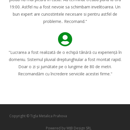
19:00. Astfel nu a fost nevoie sa schimbam invelitoarea. Un
bun expert are cunostintele necesare si pentru astfel de
probleme.. Recomand."
"Lucrarea a fost realizată de o echipă tânără cu experiență în
domeniu. Sistemul pluvial dreptunghiular a fost montat rapid.
Doar o zi și jumătate pe o lungime de 80 de metri.
Recomandăm cu încredere serviciile acestei firme."
Copyright © Tigla Metalica Prahova
Powered by WJB Design SRL